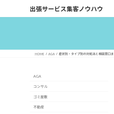
コ
ナ
出張サービス集客ノウハウ
ン
ビ
テ
ゲ
ン
ー
ツ
シ
へ
ョ
ス
ン
キ
に
ッ
移
HOME
AGA
症状別・タイプ別の対処法と相談窓口ま
プ
動
AGA
コンサル
ゴミ屋敷
不動産