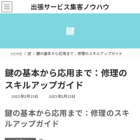
コ
ナ
出張サービス集客ノウハウ
ン
ビ
テ
ゲ
ン
ー
ツ
シ
鍵
へ
ョ
ス
ン
キ
に
ッ
移
HOME
鍵
鍵の基本から応用まで：修理のスキルアップガイド
プ
動
鍵の基本から応用まで：修理の
スキルアップガイド
最
2025年2月15日
2025年2月15日
終
更
鍵の基本から応用まで：修理のスキ
新
日
ルアップガイド
時
: