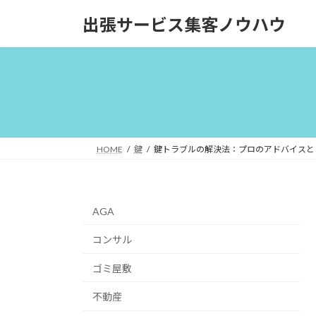
コ
ナ
出張サービス集客ノウハウ
ン
ビ
テ
ゲ
ン
ー
ツ
シ
へ
ョ
ス
ン
キ
に
ッ
移
HOME
鍵
鍵トラブルの解決法：プロのアドバイスと
プ
動
AGA
コンサル
ゴミ屋敷
不動産