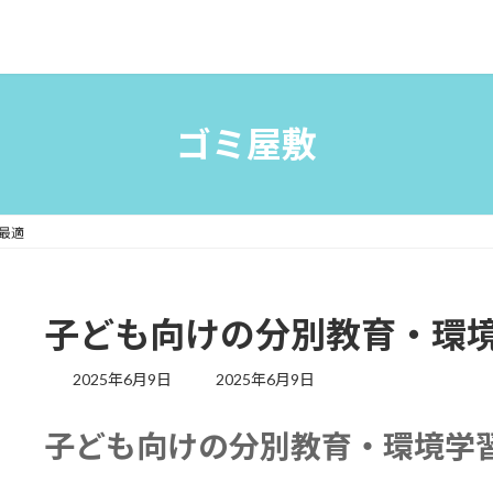
ゴミ屋敷
最適
子ども向けの分別教育・環
最
2025年6月9日
2025年6月9日
終
更
子ども向けの分別教育・環境学
新
日
時