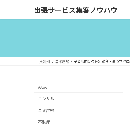
コ
ナ
出張サービス集客ノウハウ
ン
ビ
テ
ゲ
ン
ー
ツ
シ
へ
ョ
ス
ン
キ
に
ッ
移
HOME
ゴミ屋敷
子ども向けの分別教育・環境学習に
プ
動
AGA
コンサル
ゴミ屋敷
不動産