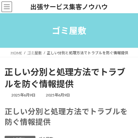
コ
ナ
出張サービス集客ノウハウ
ン
ビ
テ
ゲ
ン
ー
ツ
シ
ゴミ屋敷
へ
ョ
ス
ン
キ
に
ッ
移
HOME
ゴミ屋敷
正しい分別と処理方法でトラブルを防ぐ情報提供
プ
動
正しい分別と処理方法でトラブ
ルを防ぐ情報提供
最
2025年6月9日
2025年6月9日
終
更
正しい分別と処理方法でトラブルを
新
日
防ぐ情報提供
時
: