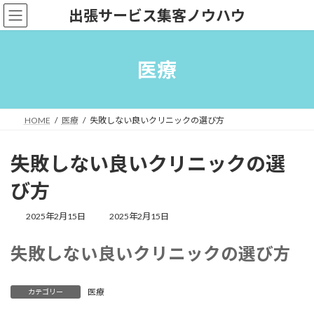
コ
ナ
出張サービス集客ノウハウ
ン
ビ
テ
ゲ
ン
ー
ツ
シ
医療
へ
ョ
ス
ン
キ
に
ッ
移
HOME
医療
失敗しない良いクリニックの選び方
プ
動
失敗しない良いクリニックの選
び方
最
2025年2月15日
2025年2月15日
終
更
失敗しない良いクリニックの選び方
新
日
時
:
医療
カテゴリー