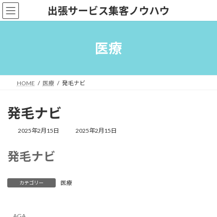
コ
ナ
出張サービス集客ノウハウ
ン
ビ
テ
ゲ
ン
ー
ツ
シ
医療
へ
ョ
ス
ン
キ
に
ッ
移
HOME
医療
発毛ナビ
プ
動
発毛ナビ
最
2025年2月15日
2025年2月15日
終
更
発毛ナビ
新
日
時
:
医療
カテゴリー
AGA