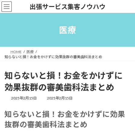
コ
ナ
出張サービス集客ノウハウ
ン
ビ
テ
ゲ
ン
ー
ツ
シ
医療
へ
ョ
ス
ン
キ
に
ッ
移
HOME
医療
プ
動
知らないと損！お金をかけずに効果抜群の審美歯科法まとめ
知らないと損！お金をかけずに
効果抜群の審美歯科法まとめ
最
2025年2月15日
2025年2月15日
終
更
知らないと損！お金をかけずに効果
新
日
抜群の審美歯科法まとめ
時
: