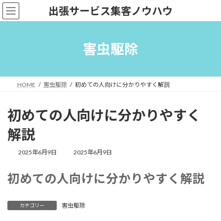
コ
ナ
出張サービス集客ノウハウ
ン
ビ
テ
ゲ
ン
ー
ツ
シ
害虫駆除
へ
ョ
ス
ン
キ
に
ッ
移
HOME
害虫駆除
初めての人向けに分かりやすく解説
プ
動
初めての人向けに分かりやすく
解説
最
2025年6月9日
2025年6月9日
終
更
初めての人向けに分かりやすく解説
新
日
時
:
害虫駆除
カテゴリー