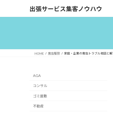
コ
ナ
出張サービス集客ノウハウ
ン
ビ
テ
ゲ
ン
ー
ツ
シ
へ
ョ
ス
ン
キ
に
ッ
移
HOME
害虫駆除
家庭・企業の害虫トラブル相談と解
プ
動
AGA
コンサル
ゴミ屋敷
不動産