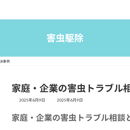
害虫駆除
決事例
家庭・企業の害虫トラブル
最
2025年6月9日
2025年6月9日
終
更
家庭・企業の害虫トラブル相談
新
日
時