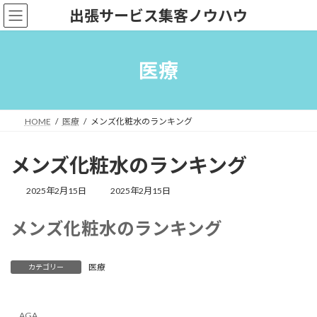
コ
ナ
出張サービス集客ノウハウ
ン
ビ
テ
ゲ
ン
ー
ツ
シ
医療
へ
ョ
ス
ン
キ
に
ッ
移
HOME
医療
メンズ化粧水のランキング
プ
動
メンズ化粧水のランキング
最
2025年2月15日
2025年2月15日
終
更
メンズ化粧水のランキング
新
日
時
:
医療
カテゴリー
AGA