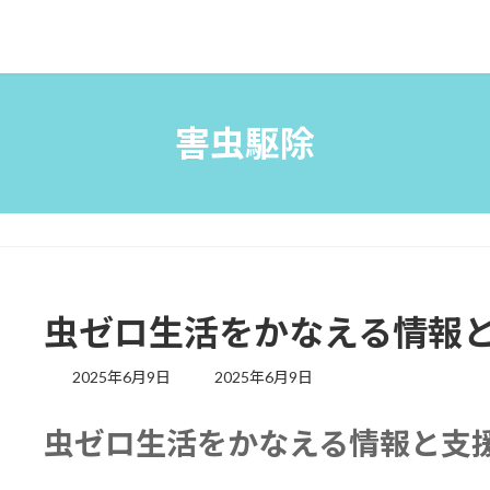
害虫駆除
虫ゼロ生活をかなえる情報
最
2025年6月9日
2025年6月9日
終
更
虫ゼロ生活をかなえる情報と支
新
日
時