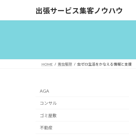
コ
ナ
出張サービス集客ノウハウ
ン
ビ
テ
ゲ
ン
ー
ツ
シ
へ
ョ
ス
ン
キ
に
ッ
移
HOME
害虫駆除
虫ゼロ生活をかなえる情報と支援
プ
動
AGA
コンサル
ゴミ屋敷
不動産