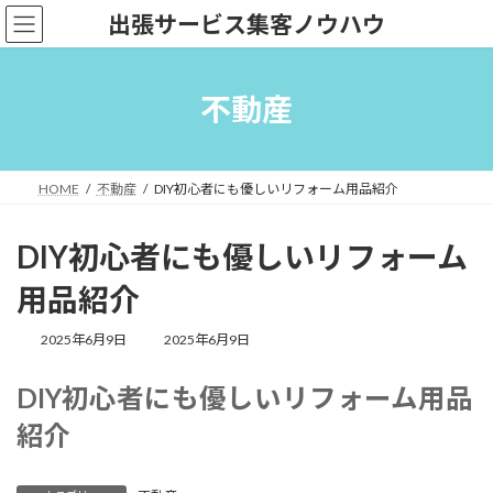
コ
ナ
出張サービス集客ノウハウ
ン
ビ
テ
ゲ
ン
ー
ツ
シ
不動産
へ
ョ
ス
ン
キ
に
ッ
移
HOME
不動産
DIY初心者にも優しいリフォーム用品紹介
プ
動
DIY初心者にも優しいリフォーム
用品紹介
最
2025年6月9日
2025年6月9日
終
更
DIY初心者にも優しいリフォーム用品
新
日
紹介
時
: