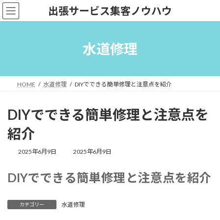
コ
ナ
出張サービス集客ノウハウ
ン
ビ
テ
ゲ
ン
ー
ツ
シ
水道修理
へ
ョ
ス
ン
キ
に
ッ
移
HOME
水道修理
DIYでできる簡単修理と注意点を紹介
プ
動
DIYでできる簡単修理と注意点を
紹介
最
2025年6月9日
2025年6月9日
終
更
DIYでできる簡単修理と注意点を紹介
新
日
時
:
水道修理
カテゴリー