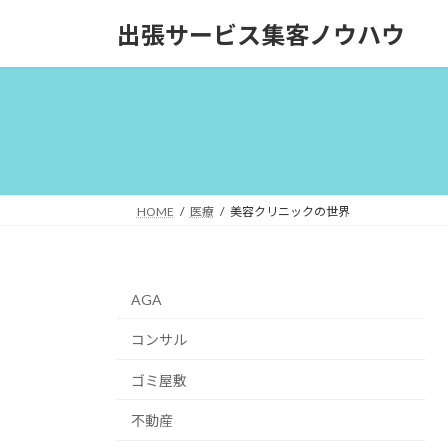
コ
ナ
出張サービス集客ノウハウ
ン
ビ
テ
ゲ
ン
ー
ツ
シ
へ
ョ
ス
ン
キ
に
ッ
移
HOME
医療
美容クリニックの世界
プ
動
AGA
コンサル
ゴミ屋敷
不動産